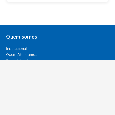
Quem somos
Institucional
Quem Atendemos
Especialidades
Nossos Bazares
Política de Privacidade
Quem atendemos
Quem Atendemos
Especialidades e atendimentos
CER II Casas André Luiz