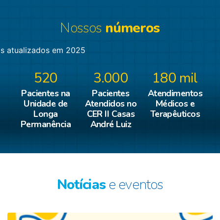
Nossos
números
s atualizados em 2025
520
3.000
180 mil
Pacientes na
Pacientes
Atendimentos
Unidade de
Atendidos no
Médicos e
Longa
CER II Casas
Terapêuticos
Permanência
André Luiz
Notícias
e eventos