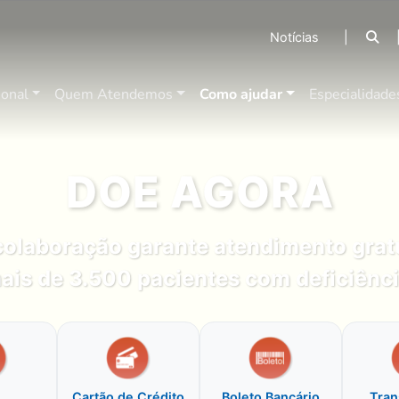
Notícias
|
ional
Quem Atendemos
Como ajudar
Especialidade
DOE AGORA
colaboração garante atendimento gratu
ais de 3.500 pacientes com deficiênci
Cartão de Crédito
Boleto Bancário
Tran