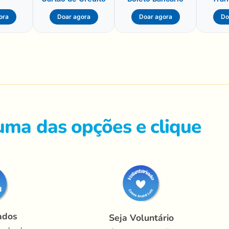
ora
Doar agora
Doar agora
Do
uma das opções e clique
ados
Seja Voluntário