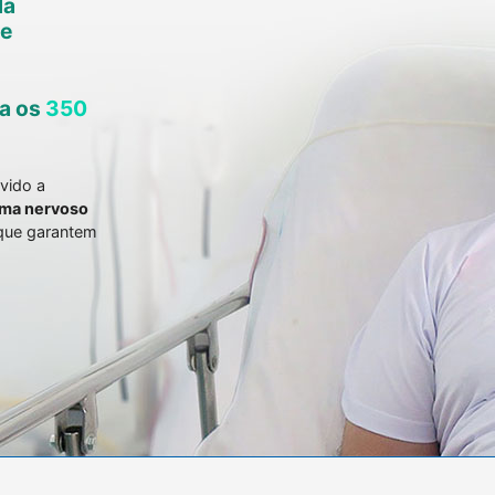
da
 e
a os
350
vido a
ema nervoso
 que garantem