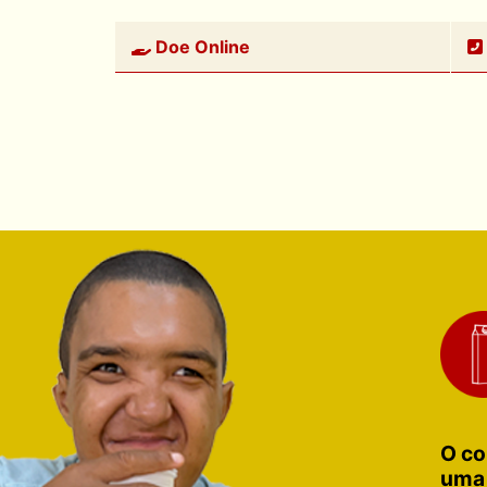
Doe Online
O co
uma 