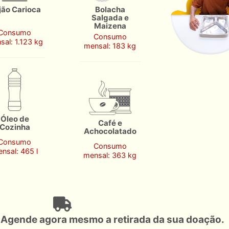
jão Carioca
Bolacha
Salgada e
Maizena
Consumo
Consumo
sal: 1.123 kg
mensal: 183 kg
Óleo de
Café e
Cozinha
Achocolatado
Consumo
Consumo
nsal: 465 l
mensal: 363 kg
 Agende agora mesmo a retirada da sua doação.