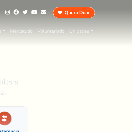
Quero Doar
|
s
Mercatudo
Voluntariado
Unidades
ito a
a.
sferência