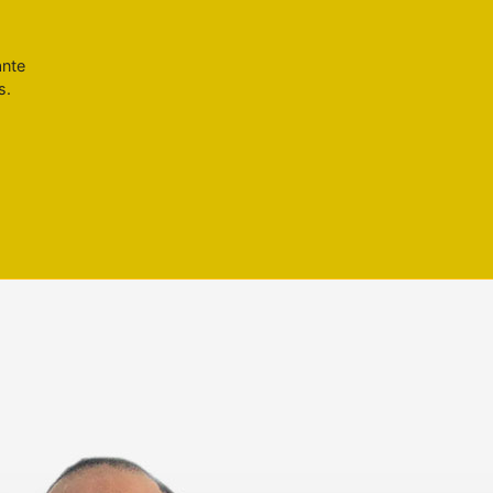
ante
s.