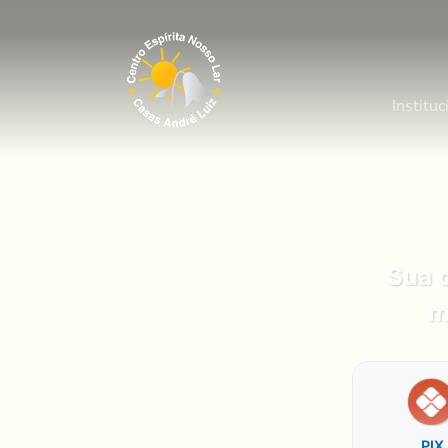
Instituc
Sua 
m
PIX