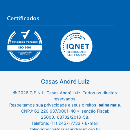
Certificados
Casas André Luiz
© 2026 C.E.N.L. Casas André Luiz. Todos os direitos
reservados.
Respeitamos sua privacidade e seus direitos,
saiba mais
.
CNPJ: 62.220.637/0001-40 • Isenção Fiscal:
25000.168702/2018-58.
Telefone: (11) 2457-7733 • E-mail:
faleconosco@casasandreluiz.org.br