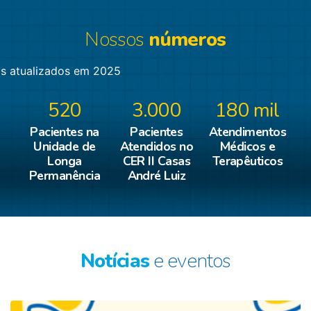
Nossos
números
s atualizados em 2025
520
3.000
180 mil
Pacientes na
Pacientes
Atendimentos
Unidade de
Atendidos no
Médicos e
Longa
CER II Casas
Terapêuticos
Permanência
André Luiz
Notícias
e eventos