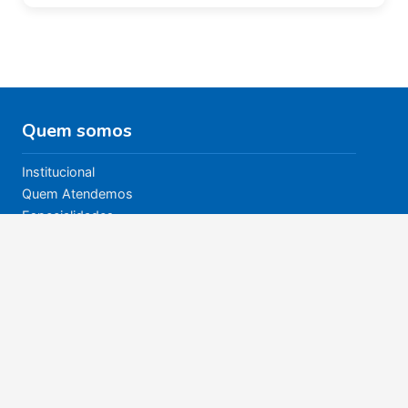
Quem somos
Institucional
Quem Atendemos
Especialidades
Nossos Bazares
Política de Privacidade
Quem atendemos
Quem Atendemos
Especialidades e atendimentos
CER II Casas André Luiz