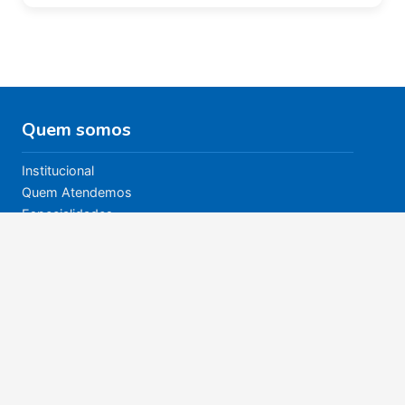
Quem somos
Institucional
Quem Atendemos
Especialidades
Nossos Bazares
Política de Privacidade
Quem atendemos
Quem Atendemos
Especialidades e atendimentos
CER II Casas André Luiz