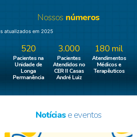
Nossos
números
s atualizados em 2025
520
3.000
180 mil
Pacientes na
Pacientes
Atendimentos
Unidade de
Atendidos no
Médicos e
Longa
CER II Casas
Terapêuticos
Permanência
André Luiz
Notícias
e eventos