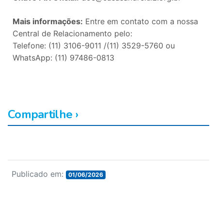
Mais informações:
Entre em contato com a nossa
Central de Relacionamento pelo:
Telefone: (11) 3106-9011 /(11) 3529-5760 ou
WhatsApp: (11) 97486-0813
Compartilhe ›
F
T
L
P
C
W
a
w
i
i
o
h
c
i
n
n
p
a
Publicado em:
e
t
k
t
y
t
01/06/2026
b
t
e
e
L
s
o
e
d
r
i
A
o
r
I
e
n
p