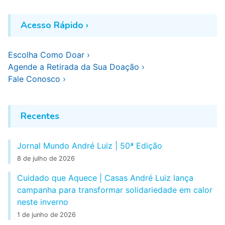
k
n
s
k
p
t
Acesso Rápido ›
Escolha Como Doar ›
Agende a Retirada da Sua Doação ›
Fale Conosco ›
Recentes
Jornal Mundo André Luiz | 50ª Edição
8 de julho de 2026
Cuidado que Aquece | Casas André Luiz lança
campanha para transformar solidariedade em calor
neste inverno
1 de junho de 2026